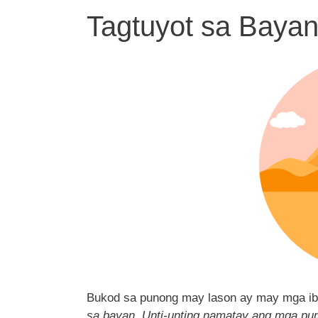
Tagtuyot sa Baya
Bukod sa punong may lason ay may mga ib
sa bayan. Unti-unting namatay ang mga pu