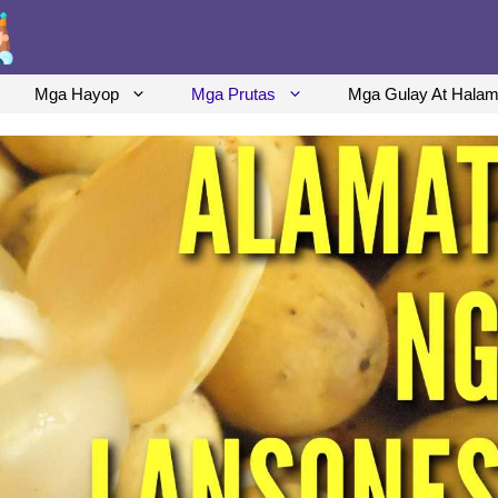
Mga Hayop
Mga Prutas
Mga Gulay At Hala