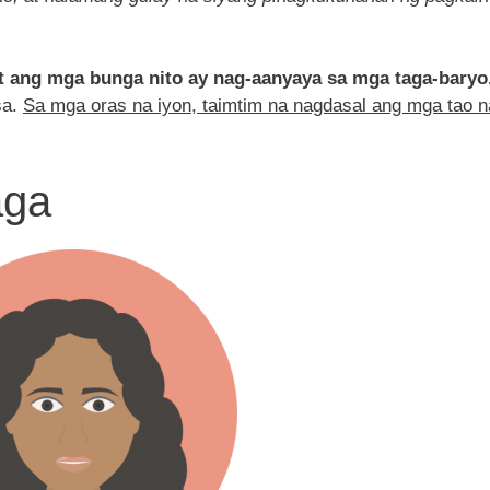
t ang mga bunga nito ay nag-aanyaya sa mga taga-baryo
sa.
Sa mga oras na iyon, taimtim na nagdasal ang mga tao n
aga