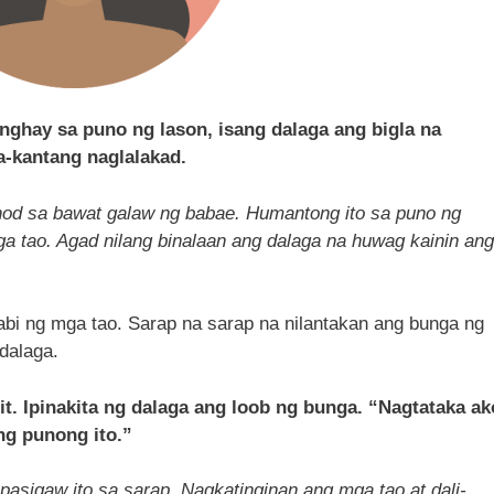
ghay sa puno ng lason, isang dalaga ang bigla na
a-kantang naglalakad.
od sa bawat galaw ng babae. Humantong ito sa puno ng
a tao. Agad nilang binalaan ang dalaga na huwag kainin ang
sabi ng mga tao. Sarap na sarap na nilantakan ang bunga ng
dalaga.
t. Ipinakita ng dalaga ang loob ng bunga. “Nagtataka ak
g punong ito.”
asigaw ito sa sarap. Nagkatinginan ang mga tao at dali-