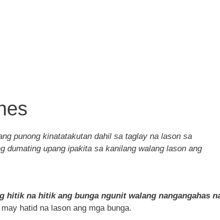
nes
ang punong kinatatakutan dahil sa taglay na lason sa
g dumating upang ipakita sa kanilang walang lason ang
hitik na hitik ang bunga ngunit walang nangangahas n
a may hatid na lason ang mga bunga.