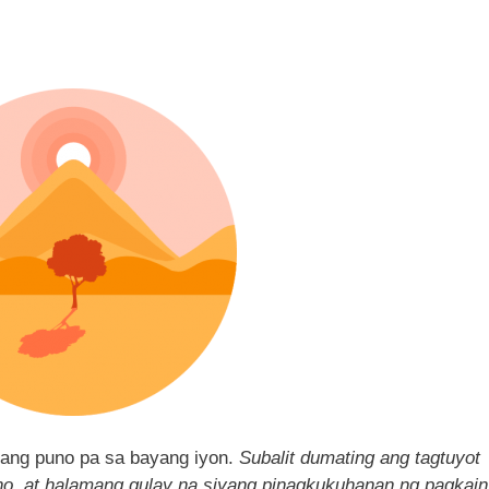
n
ang puno pa sa bayang iyon.
Subalit dumating ang tagtuyot
no, at halamang gulay na siyang pinagkukuhanan ng pagkain