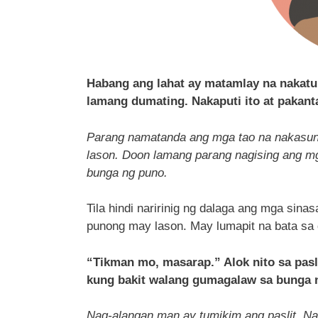
Habang ang lahat ay matamlay na nakatun
lamang dumating. Nakaputi ito at pakant
Parang namatanda ang mga tao na nakasun
lason. Doon lamang parang nagising ang mg
bunga ng puno.
Tila hindi naririnig ng dalaga ang mga sina
punong may lason. May lumapit na bata sa 
“Tikman mo, masarap.” Alok nito sa pasli
kung bakit walang gumagalaw sa bunga n
Nag-alangan man ay tumikim ang paslit. Nap