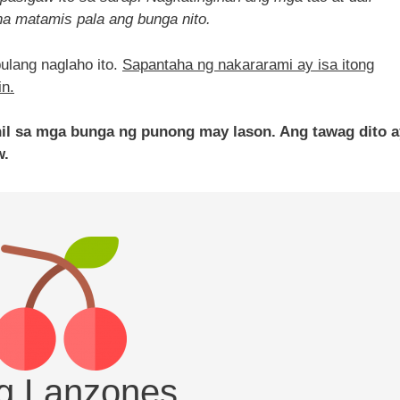
na matamis pala ang bunga nito.
bulang naglaho ito.
Sapantaha ng nakararami ay isa itong
in.
il sa mga bunga ng punong may lason. Ang tawag dito a
w.
ng Lanzones