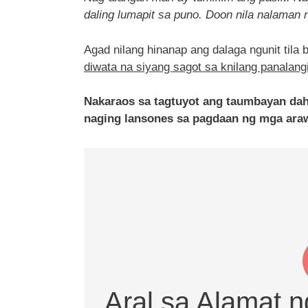
daling lumapit sa puno. Doon nila nalaman 
Agad nilang hinanap ang dalaga ngunit tila 
diwata na siyang sagot sa knilang panalang
Nakaraos sa tagtuyot ang taumbayan dah
naging lansones sa pagdaan ng mga ara
Aral sa Alamat 